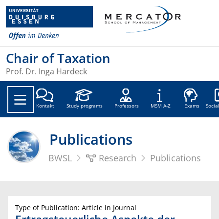
Chair of Taxation
Prof. Dr. Inga Hardeck
Soc
Kontakt
Study programs
Professors
MSM A-Z
Exams
Socia
Publications
BWSL
Research
Publications
Type of Publication: Article in Journal