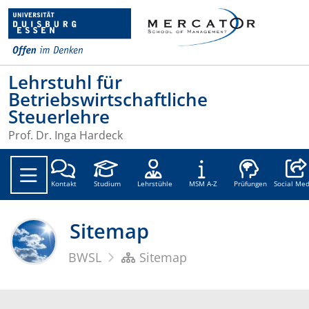
Lehrstuhl für
Betriebswirtschaftliche
Steuerlehre
Prof. Dr. Inga Hardeck
Social
Kontakt
Studium
Lehrstühle
MSM A-Z
Prüfungen
Social Med
Sitemap
BWSL
Sitemap